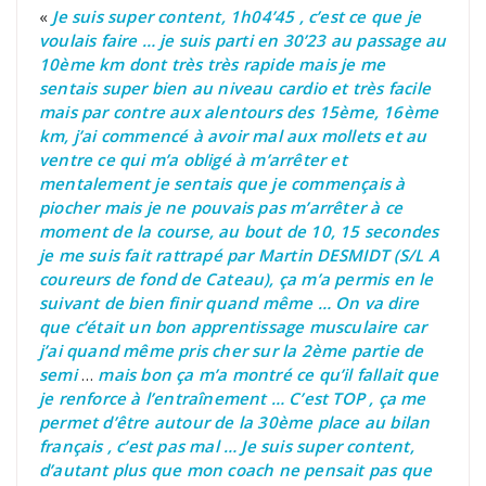
«
Je suis super content, 1h04’45 , c’est ce que je
voulais faire … je suis parti en 30’23 au passage au
10ème km dont très très rapide mais je me
sentais super bien au niveau cardio et très facile
mais par contre aux alentours des 15ème, 16ème
km, j’ai commencé à avoir mal aux mollets et au
ventre ce qui m’a obligé à m’arrêter et
mentalement je sentais que je commençais à
piocher mais je ne pouvais pas m’arrêter à ce
moment de la course, au bout de 10, 15 secondes
je me suis fait rattrapé par Martin DESMIDT (S/L A
coureurs de fond de Cateau), ça m’a permis en le
suivant de bien finir quand même … On va dire
que c’était un bon apprentissage musculaire car
j’ai quand même pris cher sur la 2ème partie de
semi
…
mais bon ça m’a montré ce qu’il fallait que
je renforce à l’entraînement … C’est TOP , ça me
permet d’être autour de la 30ème place au bilan
français , c’est pas mal …
Je suis super content,
d’autant plus que mon coach ne pensait pas que