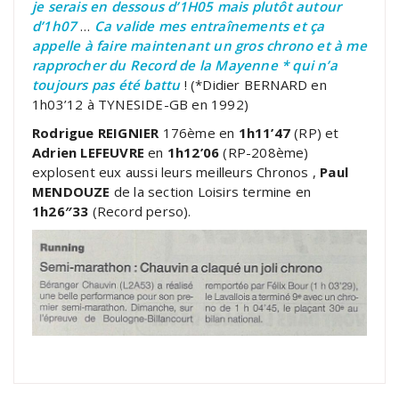
je serais en dessous d’1H05 mais plutôt autour
d’1h07
…
Ca valide mes entraînements et ça
appelle à faire maintenant un gros chrono et à me
rapprocher du Record de la Mayenne * qui n’a
toujours pas été battu
! (*Didier BERNARD en
1h03’12 à TYNESIDE-GB en 1992)
Rodrigue REIGNIER
176ème en
1h11’47
(RP) et
Adrien LEFEUVRE
en
1h12’06
(RP-208ème)
explosent eux aussi leurs meilleurs Chronos ,
Paul
MENDOUZE
de la section Loisirs termine en
1h26″33
(Record perso).