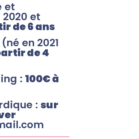
 et
 2020 et
tir de 6 ans
 (né en 2021
partir de 4
ning :
100€ à
rdique :
sur
ver
mail.com