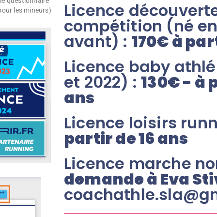
le questionnaire
Licence découverte
pour les mineurs)
compétition (né en
avant) :
170€ à par
Licence baby athlé
et 2022) :
130€ - à 
ans
Licence loisirs run
partir de 16 ans
Licence marche no
demande à Eva Sti
coachathle.sla@g