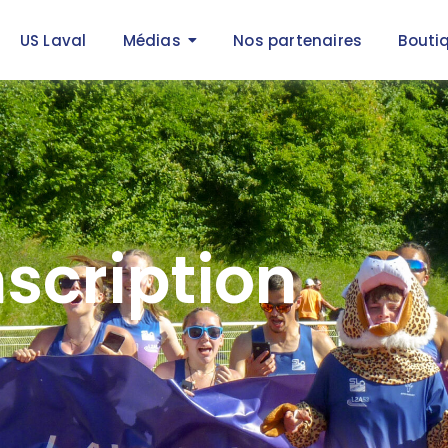
US Laval
Médias
Nos partenaires
Bouti
nscription