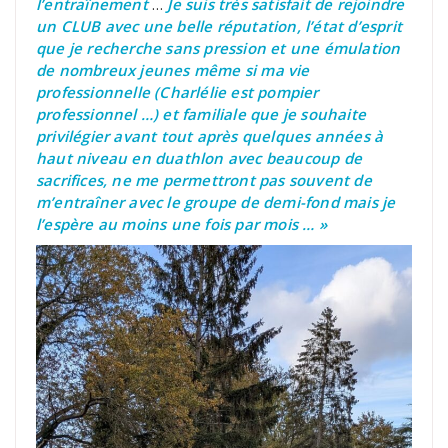
l’entraînement
…
Je suis très satisfait de rejoindre
un CLUB avec une belle réputation, l’état d’esprit
que je recherche sans pression et une émulation
de nombreux jeunes
même si ma vie
professionnelle (Charlélie est pompier
professionnel …)
et familiale
que je souhaite
privilégier avant tout après quelques années à
haut niveau en duathlon avec beaucoup de
sacrifices, ne me permettront pas souvent de
m’entraîner avec le groupe de demi-fond mais je
l’espère au moins une fois par mois … »