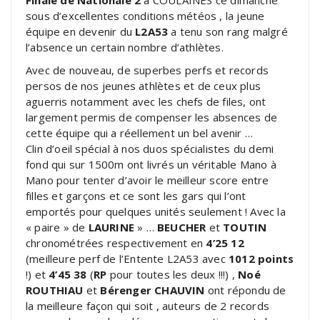
sous d’excellentes conditions météos , la jeune
équipe en devenir du
L2A53
a tenu son rang malgré
l’absence un certain nombre d’athlètes.
Avec de nouveau, de superbes perfs et records
persos de nos jeunes athlètes et de ceux plus
aguerris notamment avec les chefs de files, ont
largement permis de compenser les absences de
cette équipe qui a réellement un bel avenir …
Clin d’oeil spécial à nos duos spécialistes du demi
fond qui sur 1500m ont livrés un véritable Mano à
Mano pour tenter d’avoir le meilleur score entre
filles et garçons et ce sont les gars qui l’ont
emportés pour quelques unités seulement ! Avec la
« paire » de
LAURINE
» …
BEUCHER
et
TOUTIN
chronométrées respectivement en
4’25 12
(meilleure perf de l’Entente L2A53 avec
1012 points
!) et
4’45 38
(
RP
pour toutes les deux !!!) ,
Noé
ROUTHIAU
et
Bérenger CHAUVIN
ont répondu de
la meilleure façon qui soit , auteurs de 2 records