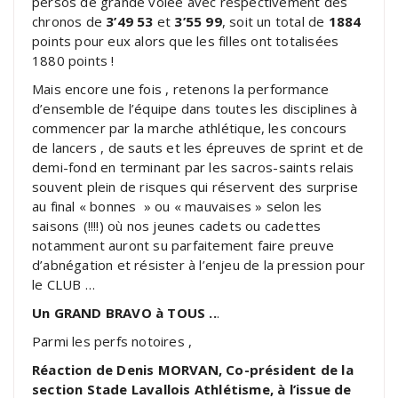
persos de grande volée avec respectivement des
chronos de
3’49 53
et
3’55 99
, soit un total de
1884
points pour eux alors que les filles ont totalisées
1880 points !
Mais encore une fois , retenons la performance
d’ensemble de l’équipe dans toutes les disciplines à
commencer par la marche athlétique, les concours
de lancers , de sauts et les épreuves de sprint et de
demi-fond en terminant par les sacros-saints relais
souvent plein de risques qui réservent des surprise
au final « bonnes » ou « mauvaises » selon les
saisons (!!!!) où nos jeunes cadets ou cadettes
notamment auront su parfaitement faire preuve
d’abnégation et résister à l’enjeu de la pression pour
le CLUB …
Un GRAND BRAVO à TOUS ..
.
Parmi les perfs notoires ,
Réaction de Denis MORVAN, Co-président de la
section Stade Lavallois Athlétisme, à l’issue de