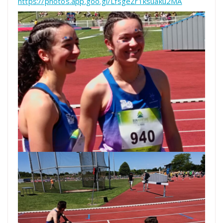
https://photos.app.goo.gl/LfsgeZr1ksuaku2MA