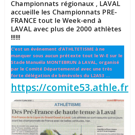
Championnats régionaux , LAVAL
accueille les Championnats PRE-
FRANCE tout le Week-end à
LAVAL avec plus de 2000 athlètes
!!!!!!
C’est un événement d’ATHLTETISME à ne
manquer sous aucun prétexte tout le W-E sur le
Stade Manuéla MONTEBRUN à LAVAL, organisé
par le Comité Départemental avec une très
forte délégation de bénévoles du L2A53 …
https://comite53.athle.fr