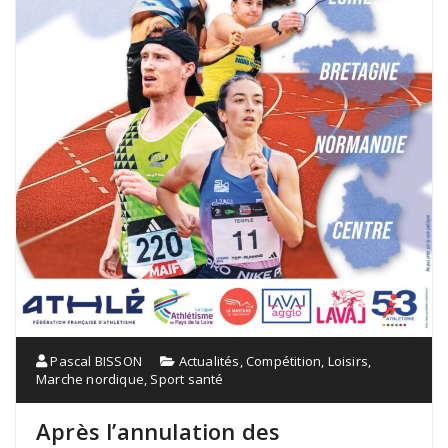
Pascal BISSON
Actualités
,
Compétition
,
Loisirs
,
Marche nordique
,
Sport santé
Après l’annulation des