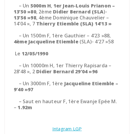
– Un
5000m H
,
1er
Jean-Louis
Prianon –
13’50 »80
, 2ème
Didier Bernard (SLA
)-
13’56 »98
, 4ème Dominique Chauvelier –
14’04 », 7
Thierry Etiemble (SLA) 14’13 »
– Un 1500m F, 1ère Gauthier – 4’23 »88,
4ème
Jacqueline
Etiemble
(SLA)- 4’27 »58
Le
12/05/1990
– Un 10000m H, 1er Thierry Rapisarda –
28’48 », 2
Didier
Bernard 29’04 »96
– Un 3000m F, 1ère
Jacqueline Etiemble –
9’40 »97
– Saut en hauteur F, 1ère Ewanje Epée M.
–
1.92m
Intagram LGP