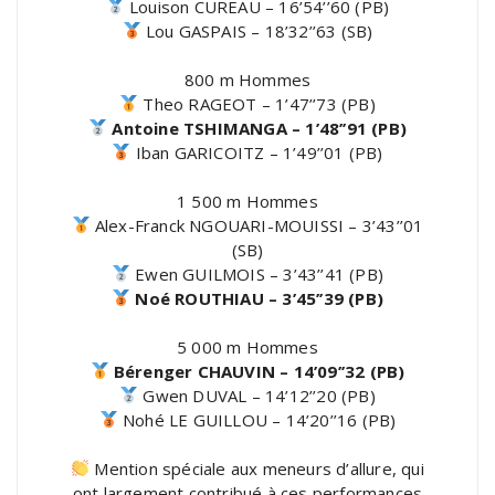
Louison CUREAU – 16’54’’60 (PB)
Lou GASPAIS – 18’32’’63 (SB)
800 m Hommes
Theo RAGEOT – 1’47’’73 (PB)
Antoine TSHIMANGA – 1’48’’91 (PB)
Iban GARICOITZ – 1’49’’01 (PB)
1 500 m Hommes
Alex-Franck NGOUARI-MOUISSI – 3’43’’01
(SB)
Ewen GUILMOIS – 3’43’’41 (PB)
Noé ROUTHIAU – 3’45’’39 (PB)
5 000 m Hommes
Bérenger CHAUVIN – 14’09’’32 (PB)
Gwen DUVAL – 14’12’’20 (PB)
Nohé LE GUILLOU – 14’20’’16 (PB)
Mention spéciale aux meneurs d’allure, qui
ont largement contribué à ces performances