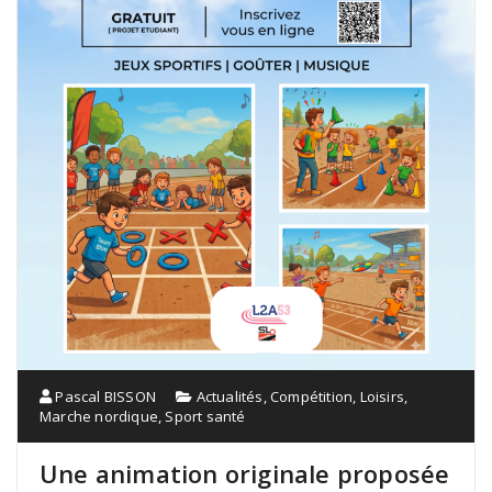
Pascal BISSON
Actualités
,
Compétition
,
Loisirs
,
Marche nordique
,
Sport santé
Une animation originale proposée