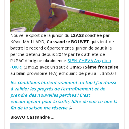
Nouvel exploit de la junior du
L2A53
coachée par
Kévin MAILLARD,
Cassandre BOUVET
qui vient de
battre le record départemental junior de saut à la
perche détenu depuis 2019 par l’ex athlète de
l’UPAC d’origine ukrainienne
SIENICHEVA Angelina
(UKR)
(3m62) avec un saut à
3m65
(
5ème française
au bilan provisoire FFA) échouant de peu à … 3m80 !!!
les conditions étaient vraiment au top ! J’ai réussi
à valider les progrès de l’entraînement et de
prendre des nouvelles perches ! C’est
encourageant pour la suite, hâte de voir ce que la
fin de la saison me réserve !
«
BRAVO Cassandre
…