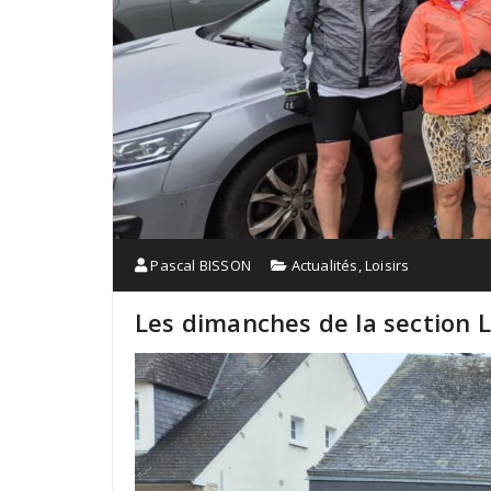
Pascal BISSON
Actualités
,
Loisirs
Les dimanches de la section LO