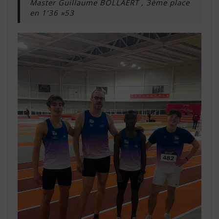
Master Guillaume BOLLAERT , 3ème place
en 1’36 »53