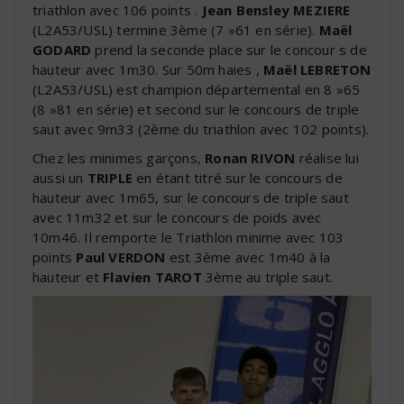
triathlon avec 106 points .
Jean Bensley MEZIERE
(L2A53/USL) termine 3ème (7 »61 en série).
Maël
GODARD
prend la seconde place sur le concour s de
hauteur avec 1m30. Sur 50m haies ,
Maël LEBRETON
(L2A53/USL) est champion départemental en 8 »65
(8 »81 en série) et second sur le concours de triple
saut avec 9m33 (2ème du triathlon avec 102 points).
Chez les minimes garçons,
Ronan RIVON
réalise lui
aussi un
TRIPLE
en étant titré sur le concours de
hauteur avec 1m65, sur le concours de triple saut
avec 11m32 et sur le concours de poids avec
10m46. Il remporte le Triathlon minime avec 103
points
Paul VERDON
est 3ème avec 1m40 à la
hauteur et
Flavien TAROT
3ème au triple saut.