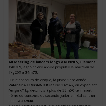
Au Meeting de lancers longs à RENNES
,
Clément
TAFFIN
, espoir 1ere année propulse le marteau de
7kg260 à
34m75
.
Sur le concours de disque, la junior 1ere année
Valentine LEMONNIER
réalise 34m48, en expédiant
l’engin d’1kg deux fois à plus de 33m50 terminant
4ème du concours et seconde junior en réalisant un
essai à
34m48
.
Merci à
Loevan VAJOU
d’avoir officié en tant que