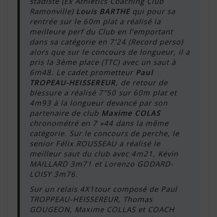
stadiste (Ex Athlétics Coaching Club
Ramonville)
Louis BARTHE
qui pour sa
rentrée sur le 60m plat a réalisé la
meilleure perf du Club en l’emportant
dans sa catégorie en 7’24 (Record perso)
alors que sur le concours de longueur, il a
pris la 3ème place (TTC) avec un saut à
6m48. Le cadet prometteur
Paul
TROPEAU-HEISSEREUR
, de retour de
blessure a réalisé 7″50 sur 60m plat et
4m93 à la longueur devancé par son
partenaire de club
Maxime COLAS
chronométré en 7 »44 dans la même
catégorie. Sur le concours de perche, le
senior Félix ROUSSEAU a réalisé le
meilleur saut du club avec 4m21, Kévin
MAILLARD 3m71 et Lorenzo GODARD-
LOISY 3m76.
Sur un relais 4X1tour composé de Paul
TROPPEAU-HEISSEREUR, Thomas
GOUGEON, Maxime COLLAS et COACH