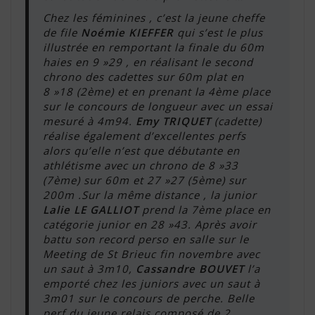
Chez les féminines , c’est la jeune cheffe
de file
Noémie KIEFFER
qui s’est le plus
illustrée en remportant la finale du 60m
haies en 9 »29 , en réalisant le second
chrono des cadettes sur 60m plat en
8 »18 (2ème) et en prenant la 4ème place
sur le concours de longueur avec un essai
mesuré à 4m94.
Emy TRIQUET
(cadette)
réalise également d’excellentes perfs
alors qu’elle n’est que débutante en
athlétisme avec un chrono de 8 »33
(7ème) sur 60m et 27 »27 (5ème) sur
200m .Sur la même distance , la junior
Lalie LE GALLIOT
prend la 7ème place en
catégorie junior en 28 »43. Après avoir
battu son record perso en salle sur le
Meeting de St Brieuc fin novembre avec
un saut à 3m10,
Cassandre BOUVET
l’a
emporté chez les juniors avec un saut à
3m01 sur le concours de perche. Belle
perf du jeune relais composé de 2