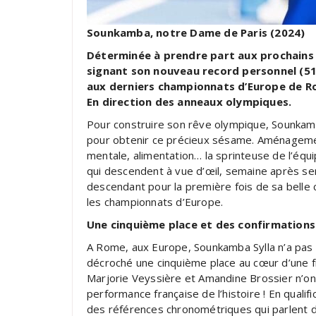
Sounkamba, notre Dame de Paris (2024)
Déterminée à prendre part aux prochains J
signant son nouveau record personnel (51’
aux derniers championnats d’Europe de Rom
En direction des anneaux olympiques.
Pour construire son rêve olympique, Sounkamba 
pour obtenir ce précieux sésame. Aménagement
mentale, alimentation… la sprinteuse de l’équ
qui descendent à vue d’œil, semaine après sem
descendant pour la première fois de sa belle 
les championnats d’Europe.
Une cinquième place et des confirmations
A Rome, aux Europe, Sounkamba Sylla n’a pas tr
décroché une cinquième place au cœur d’une fi
Marjorie Veyssière et Amandine Brossier n’ont
performance française de l’histoire ! En qualifi
des références chronométriques qui parlent d’