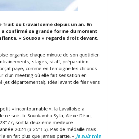
fruit du travail semé depuis un an. En
ise a confirmé sa grande forme du moment
nfiante, « Sousou » regarde droit devant.
alloise organise chaque minute de son quotidien
traînements, stages, staff, préparation
e forçat paye, comme en témoigne les chronos
r d’un meeting où elle fait sensation en
 (et départemental). Idéal avant de filer vers
tit « incontournable », la Lavalloise a
e ce soir-là. Sounkamba Sylla, Alexe Déau,
3’’77, soit la deuxième meilleure
e l’année 2024 (3’25’’15). Pas de médaille mais
a en fait plus que jamais partie. «
Je suis très