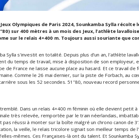
eux Olympiques de Paris 2024, Sounkamba Sylla récolte le 
’80) sur 400 mètres à un mois des Jeux, l’athlète lavallo
e sur le relais 4×400 m. Toujours aussi souriante que co
Sylla s’investit en totalité. Depuis plus d’un an, l’athlète lav
 du temps de travail, mise à disposition de son employeur, en
ipe de France ne laisse aucune place au hasard. Et ce travail d
aine. Comme le 26 mai dernier, sur la piste de Forbach, au cœu
carrière sous les 52 secondes. 51’’80, nouveau record personnel
emblé. Dans un relais 4×400 m féminin où elle devient petit à pe
nale très relevée, remportée par le train néerlandais, imbattabl
 pas réussi à monter sur la boîte malgré un chrono canon de 3’2
cation, la veille, le relais tricolore signait son meilleur temps d
elles-mêmes. Ces Françaises-là ont du talent. Et Sounkamba Syll