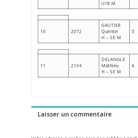
U18 M
GAUTIER
10
2072
Quentin
5
H – SE M
DELANGLE
11
2134
Mathieu
6
H – SE M
Laisser un commentaire