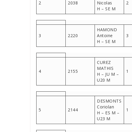
2
2038
Nicolas
2
H – SE M
HAMOND
3
2220
Antoine
3
H – SE M
CUREZ
MATHIS
4
2155
1
H – JU M –
U20 M
DESMONTS
Coriolan
5
2144
1
H – ES M –
U23 M