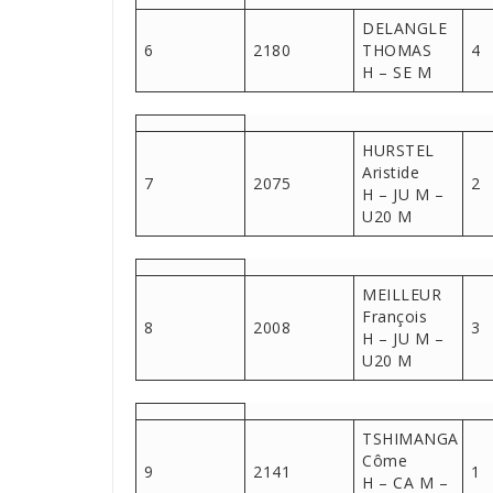
DELANGLE
6
2180
THOMAS
4
H – SE M
HURSTEL
Aristide
7
2075
2
H – JU M –
U20 M
MEILLEUR
François
8
2008
3
H – JU M –
U20 M
TSHIMANGA
Côme
9
2141
1
H – CA M –