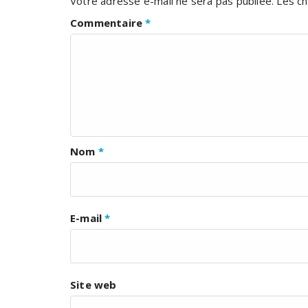
Votre adresse e-mail ne sera pas publiée.
Les ch
Commentaire
*
Nom
*
E-mail
*
Site web