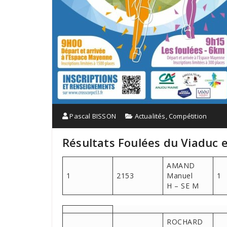
Pascal BISSON
Actualités
,
Compétition
Résultats Foulées du Viaduc 
AMAND
1
2153
Manuel
1
H – SE M
ROCHARD