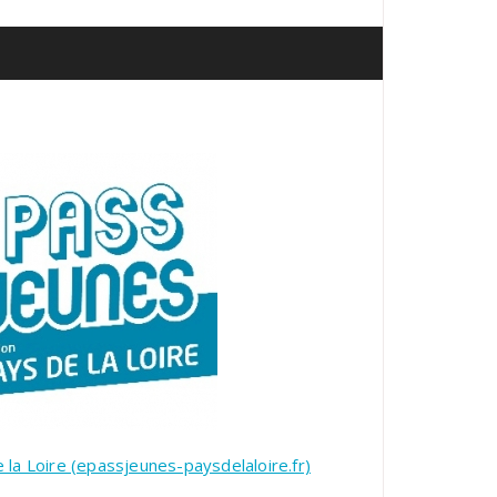
 la Loire (epassjeunes-paysdelaloire.fr)