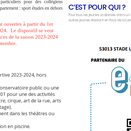
rticuliers pour des collégiens
C’EST POUR QUI ?
partement : sport études en dehors
Pour tous les jeunes scolarisés dans un l
autres jeunes résidant en Pays de la Loi
ouvertes à partir du 1er
24. Le dispositif se veut
ences de la saison 2023-2024
ptembre.
ortive 2023-2024, hors
 conservatoire public ou une
901 pour une des activités
e, cirque, art de la rue, arts
tage).
ment dans les théâtres ou
ion en piscine.