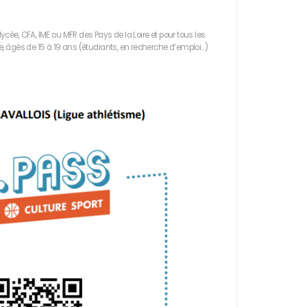
ycée, CFA, IME ou MFR des Pays de la Loire et pour tous les
re, âgés de 15 à 19 ans (étudiants, en recherche d’emploi…)